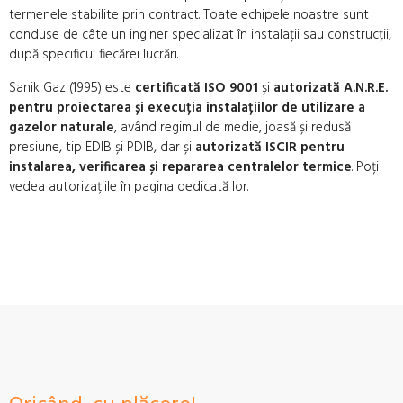
termenele stabilite prin contract. Toate echipele noastre sunt
conduse de câte un inginer specializat în instalații sau construcții,
după specificul fiecărei lucrări.
Sanik Gaz (1995) este
certificată ISO 9001
și
autorizată A.N.R.E.
pentru proiectarea și execuția instalațiilor de utilizare a
gazelor naturale
, având regimul de medie, joasă și redusă
presiune, tip EDIB și PDIB, dar și
autorizată ISCIR pentru
instalarea, verificarea și repararea centralelor termice
. Poți
vedea autorizațiile în pagina dedicată lor.