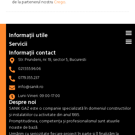
de la partenerul nostru
Crego
.
Informații utile
Servicii
Informații contact
Str. Prundeni, nr. 19, sector 5, Bucuresti
021.555.96.06
0779.355.237
info@sanik.ro
Luni-Vineri: 09:00-17:00
Despre noi
SANIK GAZ este o companie specializată în domeniul constructiilor
și instalatiilor cu activitate din anul 1995.
Promptitudinea, competența și profesionalismul sunt atuurile
noaste de bază.
Urmărim cu seriozitate fiecare proiect în parte și îl finalizăm la