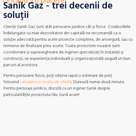
Oricând, cu plăcere!
Sanik Gaz - trei decenii de
soluții
Clienții Sanik Gaz sunt atât persoane juridice cât și fizice. Colaborările
îndelungate cu mari dezvoltatori din capitală ne recomandă ca o
soluție adecvată pentru acele proiecte complexe, de anvergură, sau cu
termene de finalizare prea scurte. Toate proiectele noastre sunt
coordonate și supravegheate de ingineri specializați în instalații și
construcții, iar experiența individuală și organizațională asigură un bun
parcurs al acestora.
Pentru persoane fizice, poți obține rapid o estimare de preț
folosind
calculatorul nostru de ofertă
. Durează numai două minute.
Pentru persoaje juridice, discută cu un inginer Sanik despre
particularitățile proiectului tău. Sună acum!