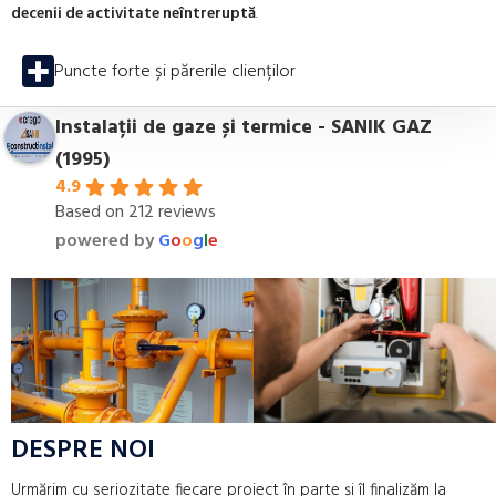
decenii de activitate neîntreruptă
.
Puncte forte și părerile clienților
Instalații de gaze și termice - SANIK GAZ
(1995)
4.9
Based on 212 reviews
powered by
G
o
o
g
l
e
DESPRE NOI
Urmărim cu seriozitate fiecare proiect în parte și îl finalizăm la