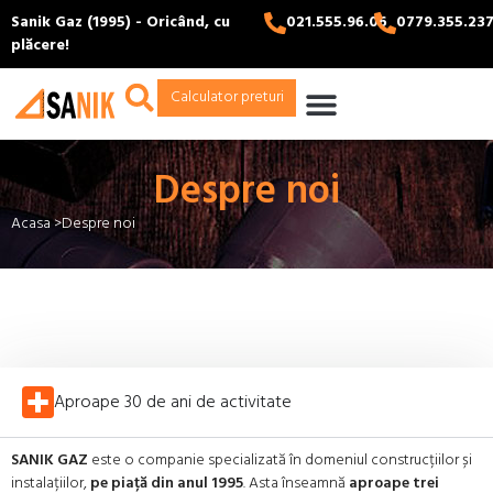
Sanik Gaz (1995) - Oricând, cu
021.555.96.06
0779.355.23
plăcere!
Calculator preturi
Despre noi
Acasa >
Despre noi
Aproape 30 de ani de activitate
SANIK GAZ
este o companie specializată în domeniul construcțiilor și
instalațiilor,
pe piață din anul 1995
. Asta înseamnă
aproape trei